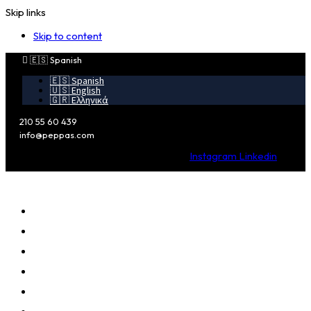
Skip links
Skip to content
🇪🇸 Spanish
🇪🇸 Spanish
🇺🇸 English
🇬🇷 Ελληνικά
210 55 60 439
info@peppas.com
Instagram
Linkedin
PRINCIPAL
PERFIL
VENTAJAS
SERVICIOS
CLIENTES